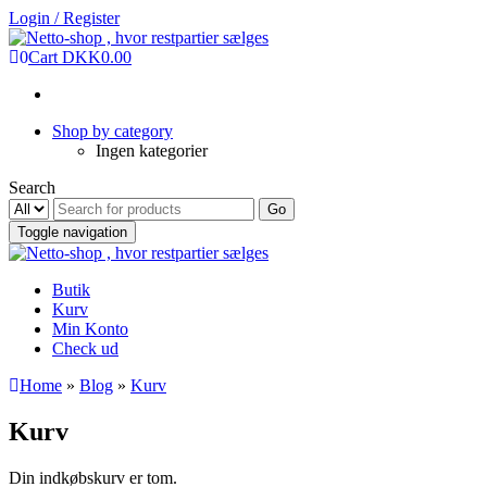
Login / Register
0
Cart
DKK0.00
Shop by category
Ingen kategorier
Search
Go
Toggle navigation
Butik
Kurv
Min Konto
Check ud
Home
»
Blog
»
Kurv
Kurv
Din indkøbskurv er tom.